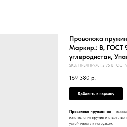
Проволока пружинн
Маркир.: В, ГОСТ 
углеродистая, Упа
SKU:
ПРВЛПРУЖ 1.2 75 В ГОСТ 93
169 380
р.
Добавить в корзину
Проволока пружинная
— высоко
изготовления пружин и ответстве
устойчивость к нагрузкам.