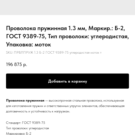
Проволока пружинная 1.3 мм, Маркир.: Б-2,
ГОСТ 9389-75, Тип проволоки: углеродистая,
Упаковка: моток
SKU:
ПРВЛПРУЖ 1.3 Б-2 ГОСТ 9389-75 углеродистая моток т
196 875
р.
Добавить в корзину
Проволока пружинная
— высокопрочная стальная проволока, используемая
для изготовления пружин и ответственных упругих элементов, обеспечивающая
долговечность и устойчивость к нагрузкам.
Стандарт: ГОСТ 9389-75
Тип проволоки: углеродистая
Маркировка: Б-2