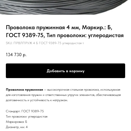
Проволока пружинная 4 мм, Маркир.: Б,
ГОСТ 9389-75, Тип проволоки: углеродистая
SKU:
ПРВЛПРУЖ 4 Б ГОСТ 9389-75 углеродистая т
134 730
р.
Добавить в корзину
Проволока пружинная
— высокопрочная стальная проволока, используемая
для изготовления пружин и ответственных упругих элементов, обеспечивающая
долговечность и устойчивость к нагрузкам.
Стандарт: ГОСТ 9389-75
Тип проволоки: углеродистая
Маркировка: Б
Диаметр, мм: 4