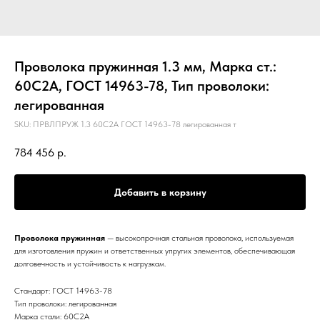
Проволока пружинная 1.3 мм, Марка ст.:
60С2А, ГОСТ 14963-78, Тип проволоки:
легированная
SKU:
ПРВЛПРУЖ 1.3 60С2А ГОСТ 14963-78 легированная т
784 456
р.
Добавить в корзину
Проволока пружинная
— высокопрочная стальная проволока, используемая
для изготовления пружин и ответственных упругих элементов, обеспечивающая
долговечность и устойчивость к нагрузкам.
Стандарт: ГОСТ 14963-78
Тип проволоки: легированная
Марка стали: 60С2А