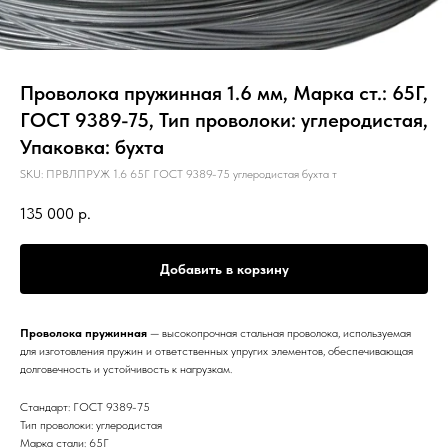
Проволока пружинная 1.6 мм, Марка ст.: 65Г,
ГОСТ 9389-75, Тип проволоки: углеродистая,
Упаковка: бухта
SKU:
ПРВЛПРУЖ 1.6 65Г ГОСТ 9389-75 углеродистая бухта т
135 000
р.
Добавить в корзину
Проволока пружинная
— высокопрочная стальная проволока, используемая
для изготовления пружин и ответственных упругих элементов, обеспечивающая
долговечность и устойчивость к нагрузкам.
Стандарт: ГОСТ 9389-75
Тип проволоки: углеродистая
Марка стали: 65Г