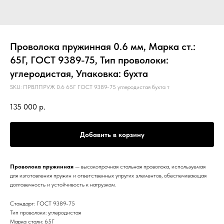
Проволока пружинная 0.6 мм, Марка ст.:
65Г, ГОСТ 9389-75, Тип проволоки:
углеродистая, Упаковка: бухта
SKU:
ПРВЛПРУЖ 0.6 65Г ГОСТ 9389-75 углеродистая бухта т
135 000
р.
Добавить в корзину
Проволока пружинная
— высокопрочная стальная проволока, используемая
для изготовления пружин и ответственных упругих элементов, обеспечивающая
долговечность и устойчивость к нагрузкам.
Стандарт: ГОСТ 9389-75
Тип проволоки: углеродистая
Марка стали: 65Г