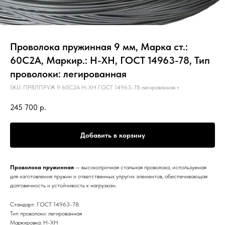
Проволока пружинная 9 мм, Марка ст.:
60С2А, Маркир.: Н-ХН, ГОСТ 14963-78, Тип
проволоки: легированная
SKU:
ПРВЛПРУЖ 9 60С2А Н-ХН ГОСТ 14963-78 легированная т
245 700
р.
Добавить в корзину
Проволока пружинная
— высокопрочная стальная проволока, используемая
для изготовления пружин и ответственных упругих элементов, обеспечивающая
долговечность и устойчивость к нагрузкам.
Стандарт: ГОСТ 14963-78
Тип проволоки: легированная
Маркировка: Н-ХН