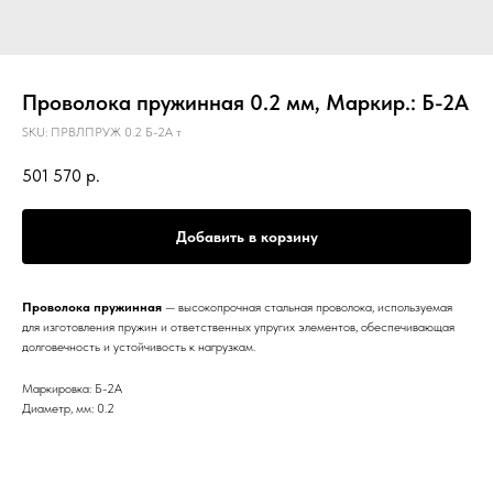
Проволока пружинная 0.2 мм, Маркир.: Б-2А
SKU:
ПРВЛПРУЖ 0.2 Б-2А т
501 570
р.
Добавить в корзину
Проволока пружинная
— высокопрочная стальная проволока, используемая
для изготовления пружин и ответственных упругих элементов, обеспечивающая
долговечность и устойчивость к нагрузкам.
Маркировка: Б-2А
Диаметр, мм: 0.2