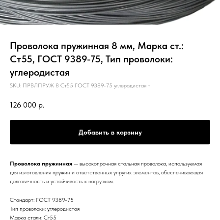
Проволока пружинная 8 мм, Марка ст.:
Ст55, ГОСТ 9389-75, Тип проволоки:
углеродистая
SKU:
ПРВЛПРУЖ 8 Ст55 ГОСТ 9389-75 углеродистая т
126 000
р.
Добавить в корзину
Проволока пружинная
— высокопрочная стальная проволока, используемая
для изготовления пружин и ответственных упругих элементов, обеспечивающая
долговечность и устойчивость к нагрузкам.
Стандарт: ГОСТ 9389-75
Тип проволоки: углеродистая
Марка стали: Ст55