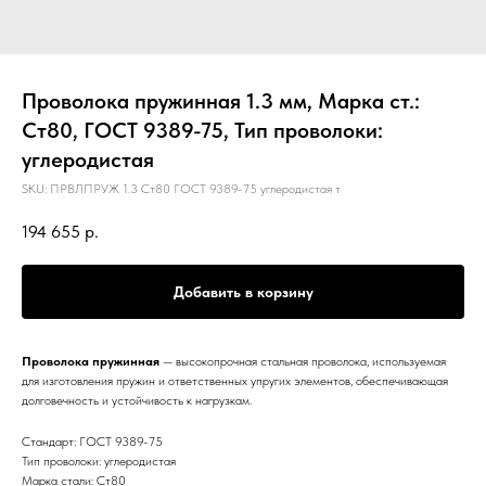
Проволока пружинная 1.3 мм, Марка ст.:
Ст80, ГОСТ 9389-75, Тип проволоки:
углеродистая
SKU:
ПРВЛПРУЖ 1.3 Ст80 ГОСТ 9389-75 углеродистая т
194 655
р.
Добавить в корзину
Проволока пружинная
— высокопрочная стальная проволока, используемая
для изготовления пружин и ответственных упругих элементов, обеспечивающая
долговечность и устойчивость к нагрузкам.
Стандарт: ГОСТ 9389-75
Тип проволоки: углеродистая
Марка стали: Ст80