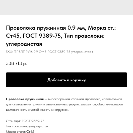
Проволока пружинная 0.9 мм, Марка ст.:
Ст45, ГОСТ 9389-75, Тип проволоки:
углеродистая
SKU:
ПРВЛПРУЖ 0.9 Ст45 ГОСТ 9389-75 углеродистая т
338 713
р.
Добавить в корзину
Проволока пружинная
— высокопрочная стальная проволока, используемая
для изготовления пружин и ответственных упругих элементов, обеспечивающая
долговечность и устойчивость к нагрузкам.
Стандарт: ГОСТ 9389-75
Тип проволоки: углеродистая
Марка стали: Ст45