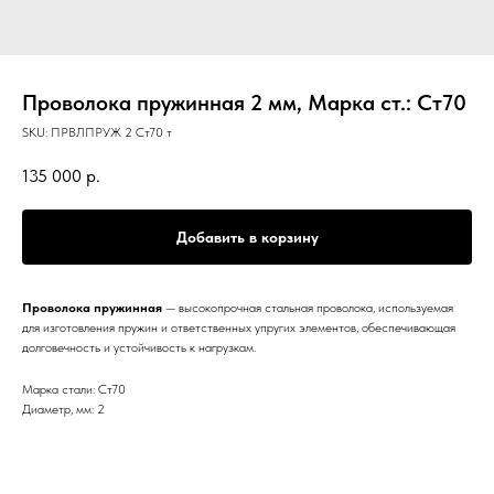
Проволока пружинная 2 мм, Марка ст.: Ст70
SKU:
ПРВЛПРУЖ 2 Ст70 т
135 000
р.
Добавить в корзину
Проволока пружинная
— высокопрочная стальная проволока, используемая
для изготовления пружин и ответственных упругих элементов, обеспечивающая
долговечность и устойчивость к нагрузкам.
Марка стали: Ст70
Диаметр, мм: 2