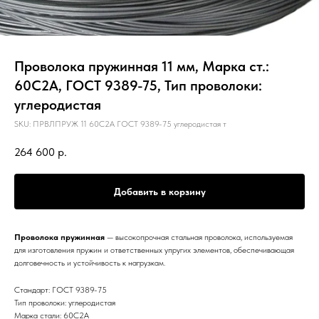
Проволока пружинная 11 мм, Марка ст.:
60С2А, ГОСТ 9389-75, Тип проволоки:
углеродистая
SKU:
ПРВЛПРУЖ 11 60С2А ГОСТ 9389-75 углеродистая т
264 600
р.
Добавить в корзину
Проволока пружинная
— высокопрочная стальная проволока, используемая
для изготовления пружин и ответственных упругих элементов, обеспечивающая
долговечность и устойчивость к нагрузкам.
Стандарт: ГОСТ 9389-75
Тип проволоки: углеродистая
Марка стали: 60С2А