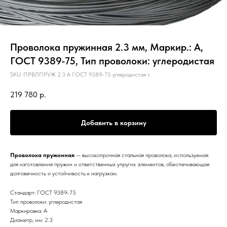
Проволока пружинная 2.3 мм, Маркир.: А,
ГОСТ 9389-75, Тип проволоки: углеродистая
SKU:
ПРВЛПРУЖ 2.3 А ГОСТ 9389-75 углеродистая т
219 780
р.
Добавить в корзину
Проволока пружинная
— высокопрочная стальная проволока, используемая
для изготовления пружин и ответственных упругих элементов, обеспечивающая
долговечность и устойчивость к нагрузкам.
Стандарт: ГОСТ 9389-75
Тип проволоки: углеродистая
Маркировка: А
Диаметр, мм: 2.3