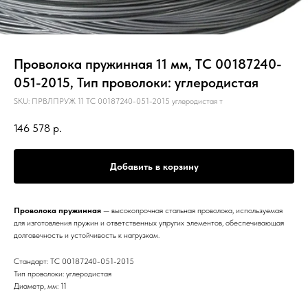
Проволока пружинная 11 мм, ТС 00187240-
051-2015, Тип проволоки: углеродистая
SKU:
ПРВЛПРУЖ 11 ТС 00187240-051-2015 углеродистая т
146 578
р.
Добавить в корзину
Проволока пружинная
— высокопрочная стальная проволока, используемая
для изготовления пружин и ответственных упругих элементов, обеспечивающая
долговечность и устойчивость к нагрузкам.
Стандарт: ТС 00187240-051-2015
Тип проволоки: углеродистая
Диаметр, мм: 11