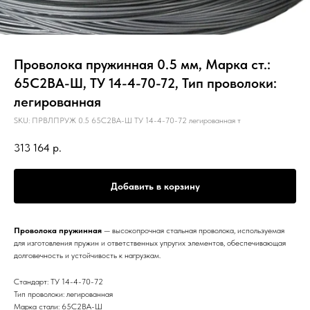
Проволока пружинная 0.5 мм, Марка ст.:
65С2ВА-Ш, ТУ 14-4-70-72, Тип проволоки:
легированная
SKU:
ПРВЛПРУЖ 0.5 65С2ВА-Ш ТУ 14-4-70-72 легированная т
313 164
р.
Добавить в корзину
Проволока пружинная
— высокопрочная стальная проволока, используемая
для изготовления пружин и ответственных упругих элементов, обеспечивающая
долговечность и устойчивость к нагрузкам.
Стандарт: ТУ 14-4-70-72
Тип проволоки: легированная
Марка стали: 65С2ВА-Ш