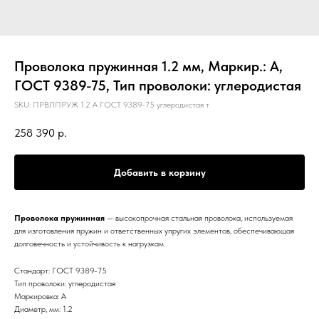
Проволока пружинная 1.2 мм, Маркир.: А,
ГОСТ 9389-75, Тип проволоки: углеродистая
SKU:
ПРВЛПРУЖ 1.2 А ГОСТ 9389-75 углеродистая т
258 390
р.
Добавить в корзину
Проволока пружинная
— высокопрочная стальная проволока, используемая
для изготовления пружин и ответственных упругих элементов, обеспечивающая
долговечность и устойчивость к нагрузкам.
Стандарт: ГОСТ 9389-75
Тип проволоки: углеродистая
Маркировка: А
Диаметр, мм: 1.2