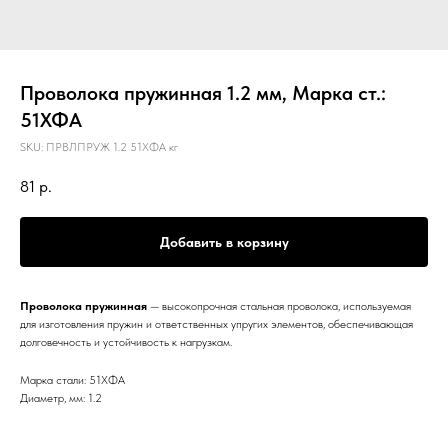
Проволока пружинная 1.2 мм, Марка ст.:
51ХФА
SKU:
ПРВЛПРУЖ 1.2 51ХФА кг
81
р.
Добавить в корзину
Проволока пружинная
— высокопрочная стальная проволока, используемая
для изготовления пружин и ответственных упругих элементов, обеспечивающая
долговечность и устойчивость к нагрузкам.
Марка стали: 51ХФА
Диаметр, мм: 1.2