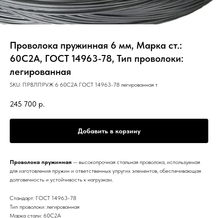
Проволока пружинная 6 мм, Марка ст.:
60С2А, ГОСТ 14963-78, Тип проволоки:
легированная
SKU:
ПРВЛПРУЖ 6 60С2А ГОСТ 14963-78 легированная т
245 700
р.
Добавить в корзину
Проволока пружинная
— высокопрочная стальная проволока, используемая
для изготовления пружин и ответственных упругих элементов, обеспечивающая
долговечность и устойчивость к нагрузкам.
Стандарт: ГОСТ 14963-78
Тип проволоки: легированная
Марка стали: 60С2А