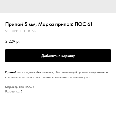
Припой 5 мм, Марка припоя: ПОС 61
SKU:
ПРИП 5 ПОС 61 кг
2 229
р.
Добавить в корзину
Припой
— сплав для пайки металлов, обеспечивающий прочное и герметичное
соединение деталей в электронике, сантехнике и машинных узлах.
Марка припоя: ПОС 61
Размер, мм: 5