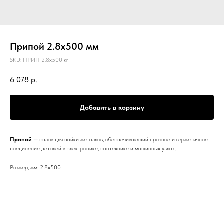
Припой 2.8х500 мм
SKU:
ПРИП 2.8х500 кг
6 078
р.
Добавить в корзину
Припой
— сплав для пайки металлов, обеспечивающий прочное и герметичное
соединение деталей в электронике, сантехнике и машинных узлах.
Размер, мм: 2.8х500