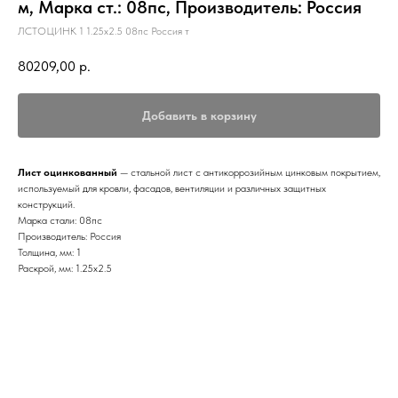
м, Марка ст.: 08пс, Производитель: Россия
ЛСТОЦИНК 1 1.25х2.5 08пс Россия т
80209,00
р.
Добавить в корзину
Лист оцинкованный
— стальной лист с антикоррозийным цинковым покрытием,
используемый для кровли, фасадов, вентиляции и различных защитных
конструкций.
Марка стали: 08пс
Производитель: Россия
Толщина, мм: 1
Раскрой, мм: 1.25х2.5