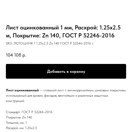
Лист оцинкованный 1 мм, Раскрой: 1.25х2.5
м, Покрытие: Zn 140, ГОСТ Р 52246-2016
SKU:
ЛСТОЦИНК 1 1.25х2.5 Zn 140 ГОСТ Р 52246-2016 т
104 108
р.
Добавить в корзину
Лист оцинкованный
— стальной лист с антикоррозийным цинковым покрытием,
используемый для кровли, фасадов, вентиляции и различных защитных
конструкций.
Стандарт: ГОСТ Р 52246-2016
Покрытие: Zn 140
Толщина, мм: 1
Раскрой, мм: 1.25х2.5