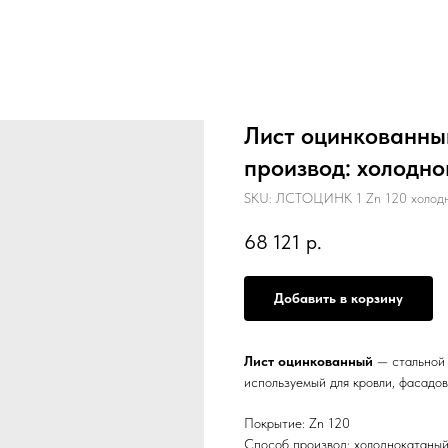
Лист оцинкованный
производ: холодн
SKU:
ЛСТОЦИНК 1 Zn 120 холодн
68 121
р.
Добавить в корзину
Лист оцинкованный
— стальной 
используемый для кровли, фасадов
Покрытие: Zn 120
Способ производ: холоднокатаны