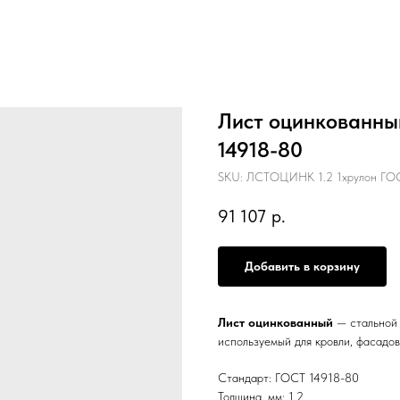
Лист оцинкованный
14918-80
SKU:
ЛСТОЦИНК 1.2 1хрулон ГОС
91 107
р.
Добавить в корзину
Лист оцинкованный
— стальной 
используемый для кровли, фасадов
Стандарт: ГОСТ 14918-80
Толщина, мм: 1.2