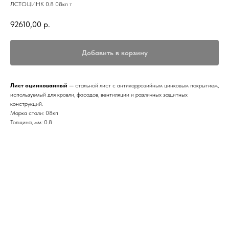
ЛСТОЦИНК 0.8 08кп т
92610,00
р.
Добавить в корзину
Лист оцинкованный
— стальной лист с антикоррозийным цинковым покрытием,
используемый для кровли, фасадов, вентиляции и различных защитных
конструкций.
Марка стали: 08кп
Толщина, мм: 0.8