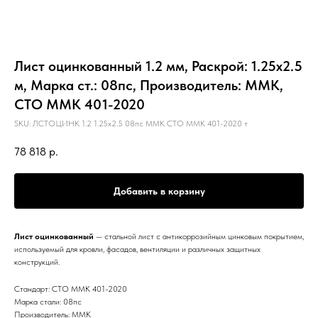
Лист оцинкованный 1.2 мм, Раскрой: 1.25х2.5
м, Марка ст.: 08пс, Производитель: ММК,
СТО ММК 401-2020
SKU:
ЛСТОЦИНК 1.2 1.25х2.5 08пс ММК СТО ММК 401-2020 т
78 818
р.
Добавить в корзину
Лист оцинкованный
— стальной лист с антикоррозийным цинковым покрытием,
используемый для кровли, фасадов, вентиляции и различных защитных
конструкций.
Стандарт: СТО ММК 401-2020
Марка стали: 08пс
Производитель: ММК