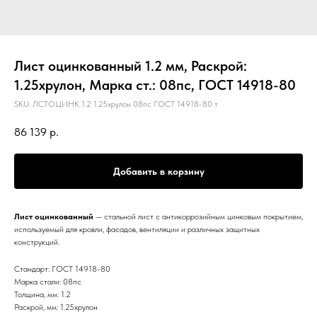
Лист оцинкованный 1.2 мм, Раскрой:
1.25хрулон, Марка ст.: 08пс, ГОСТ 14918-80
SKU:
ЛСТОЦИНК 1.2 1.25хрулон 08пс ГОСТ 14918-80 т
86 139
р.
Добавить в корзину
Лист оцинкованный
— стальной лист с антикоррозийным цинковым покрытием,
используемый для кровли, фасадов, вентиляции и различных защитных
конструкций.
Стандарт: ГОСТ 14918-80
Марка стали: 08пс
Толщина, мм: 1.2
Раскрой, мм: 1.25хрулон