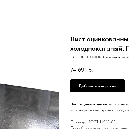
Лист оцинкованный
холоднокатаный, 
SKU:
ЛСТОЦИНК 1 холоднокатаны
74 691
р.
Добавить в корзину
Лист оцинкованный
— стальной 
используемый для кровли, фасадов
Стандарт: ГОСТ 14918-80
Способ производ: холоднокатаны