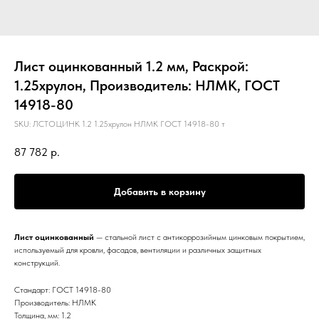
Лист оцинкованный 1.2 мм, Раскрой:
1.25хрулон, Производитель: НЛМК, ГОСТ
14918-80
SKU:
ЛСТОЦИНК 1.2 1.25хрулон НЛМК ГОСТ 14918-80 т
87 782
р.
Добавить в корзину
Лист оцинкованный
— стальной лист с антикоррозийным цинковым покрытием,
используемый для кровли, фасадов, вентиляции и различных защитных
конструкций.
Стандарт: ГОСТ 14918-80
Производитель: НЛМК
Толщина, мм: 1.2