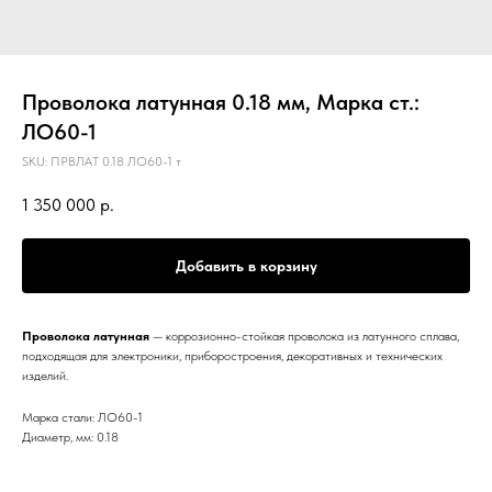
Проволока латунная 0.18 мм, Марка ст.:
ЛО60-1
SKU:
ПРВЛАТ 0.18 ЛО60-1 т
1 350 000
р.
Добавить в корзину
Проволока латунная
— коррозионно-стойкая проволока из латунного сплава,
подходящая для электроники, приборостроения, декоративных и технических
изделий.
Марка стали: ЛО60-1
Диаметр, мм: 0.18