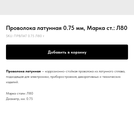
Проволока латунная 0.75 мм, Марка ст.: Л80
SKU:
ПРВЛАТ 0.75 Л80 т
Добавить в корзину
Проволока латунная
— коррозионно-стойкая проволока из латунного сплава,
подходящая для электроники, приборостроения, декоративных и технических
изделий.
Марка стали: Л80
Диаметр, мм: 0.75