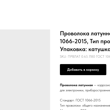
Проволока латунна
1066-2015, Тип пр
Упаковка: катушк
SKU:
ПРВЛАТ 0.65 Л80 ГОСТ 1066
Добавить в корзину
Проволока латунная
— коррозио
для электроники, приборостроения
Стандарт: ГОСТ 1066-2015
Тип проволоки: общего назначения