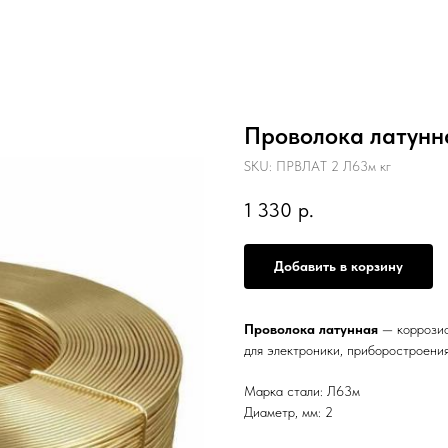
Проволока латунна
SKU:
ПРВЛАТ 2 Л63м кг
1 330
р.
Добавить в корзину
Проволока латунная
— коррозио
для электроники, приборостроения
Марка стали: Л63м
Диаметр, мм: 2