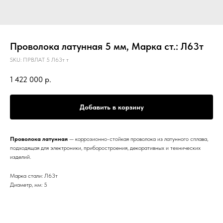
Проволока латунная 5 мм, Марка ст.: Л63т
SKU:
ПРВЛАТ 5 Л63т т
1 422 000
р.
Добавить в корзину
Проволока латунная
— коррозионно-стойкая проволока из латунного сплава,
подходящая для электроники, приборостроения, декоративных и технических
изделий.
Марка стали: Л63т
Диаметр, мм: 5