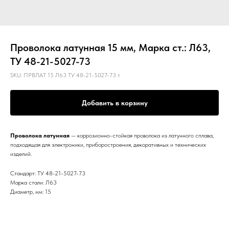
Проволока латунная 15 мм, Марка ст.: Л63,
ТУ 48-21-5027-73
SKU:
ПРВЛАТ 15 Л63 ТУ 48-21-5027-73 т
Добавить в корзину
Проволока латунная
— коррозионно-стойкая проволока из латунного сплава,
подходящая для электроники, приборостроения, декоративных и технических
изделий.
Стандарт: ТУ 48-21-5027-73
Марка стали: Л63
Диаметр, мм: 15