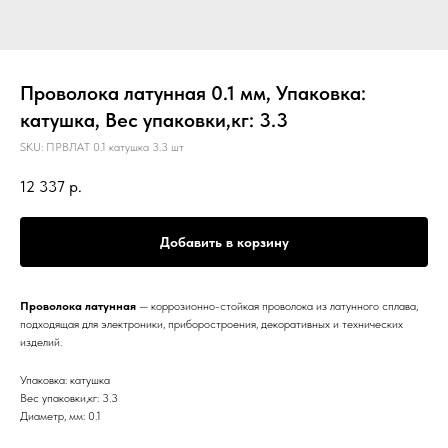
Проволока латунная 0.1 мм, Упаковка:
катушка, Вес упаковки,кг: 3.3
SKU:
ПРВЛАТ 0.1 катушка 3.3 шт
12 337
р.
Добавить в корзину
Проволока латунная
— коррозионно-стойкая проволока из латунного сплава,
подходящая для электроники, приборостроения, декоративных и технических
изделий.
Упаковка: катушка
Вес упаковки,кг: 3.3
Диаметр, мм: 0.1