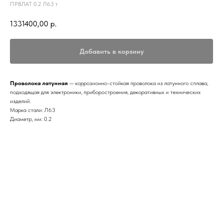
ПРВЛАТ 0.2 Л63 т
1331400,00
р.
Добавить в корзину
Проволока латунная
— коррозионно-стойкая проволока из латунного сплава,
подходящая для электроники, приборостроения, декоративных и технических
изделий.
Марка стали: Л63
Диаметр, мм: 0.2