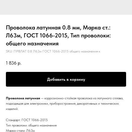
Проволока латунная 0.8 мм, Марка ст.:
Л63м, ГОСТ 1066-2015, Тип проволоки:
общего назначения
SKU:
ПРВЛАТ 0.8 Л63м ГОСТ 1066-2015 общего назначения к
1 836
р.
Добавить в корзину
Проволока латунная
— коррозионно-стойкая проволока из латунного сплава,
подходящая для электроники, приборостроения, декоративных и технических
изделий.
Стандарт: ГОСТ 1066-2015
Тип проволоки: общего назначения
Марка стали: Л63м