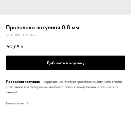
Проволока латунная 0.8 мм
SKU:
ПРВЛАТ 0.8 м
762,08
р.
Добавить в корзину
Проволока латунная
— коррозионно-стойкая проволока из латунного сплава,
подходящая для электроники, приборостроения, декоративных и технических
изделий.
Диаметр, мм: 0.8