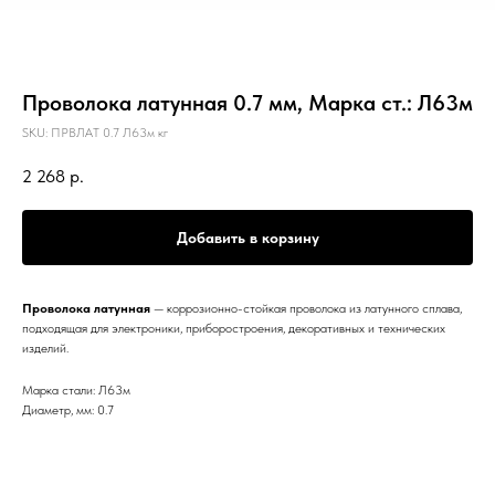
Проволока латунная 0.7 мм, Марка ст.: Л63м
SKU:
ПРВЛАТ 0.7 Л63м кг
2 268
р.
Добавить в корзину
Проволока латунная
— коррозионно-стойкая проволока из латунного сплава,
подходящая для электроники, приборостроения, декоративных и технических
изделий.
Марка стали: Л63м
Диаметр, мм: 0.7