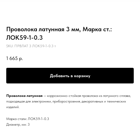
Проволока латунная 3 мм, Марка ст.:
ЛОК59-1-0.3
SKU:
ПРВЛАТ 3 ЛОК59-1-0.3 т
1 665
р.
Добавить в корзину
Проволока латунная
— коррозионно-стойкая проволока из латунного сплава,
подходящая для электроники, приборостроения, декоративных и технических
изделий.
Марка стали: ЛОК59-1-0.3
Диаметр, мм: 3