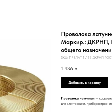
Проволока латунна
Маркир.: ДКРНП, Г
общего назначени
SKU:
ПРВЛАТ 1 Л63 ДКРНП ГОСТ 
1 436
р.
Добавить в корзину
Проволока латунная
— коррозио
для электроники, приборостроения