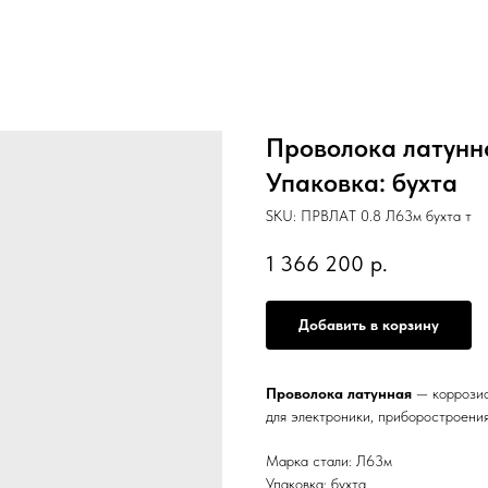
Проволока латунна
Упаковка: бухта
SKU:
ПРВЛАТ 0.8 Л63м бухта т
1 366 200
р.
Добавить в корзину
Проволока латунная
— коррозио
для электроники, приборостроения
Марка стали: Л63м
Упаковка: бухта