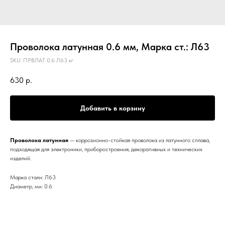
Проволока латунная 0.6 мм, Марка ст.: Л63
SKU:
ПРВЛАТ 0.6 Л63 кг
630
р.
Добавить в корзину
Проволока латунная
— коррозионно-стойкая проволока из латунного сплава,
подходящая для электроники, приборостроения, декоративных и технических
изделий.
Марка стали: Л63
Диаметр, мм: 0.6