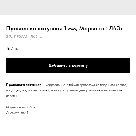
Проволока латунная 1 мм, Марка ст.: Л63т
SKU:
ПРВЛАТ 1 Л63т шт
162
р.
Добавить в корзину
Проволока латунная
— коррозионно-стойкая проволока из латунного сплава,
подходящая для электроники, приборостроения, декоративных и технических
изделий.
Марка стали: Л63т
Диаметр, мм: 1