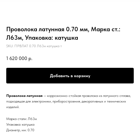
Проволока латунная 0.70 мм, Марка ст.:
Л63м, Упаковка: катушка
SKU:
ПРВЛАТ 0.70 Л63м катушка т
1 620 000
р.
Добавить в корзину
Проволока латунная
— коррозионно-стойкая проволока из латунного сплава,
подходящая для электроники, приборостроения, декоративных и технических
изделий.
Марка стали: Л63м
Упаковка: катушка
Диаметр, мм: 0.70